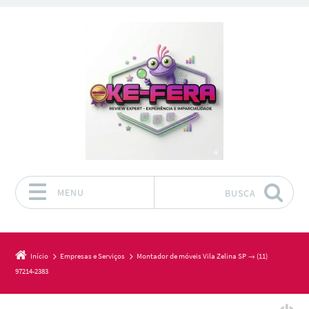
MENU
BUSCA
Pular para o conteúdo
Início
Empresas e Serviços
Montador de móveis Vila Zelina SP → (11)
97214-2383