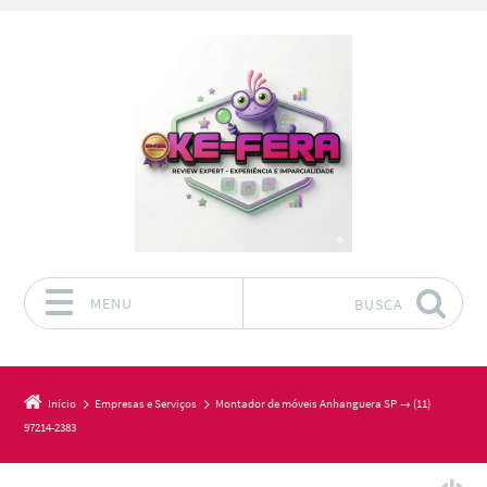
MENU
BUSCA
Pular para o conteúdo
Início
Empresas e Serviços
Montador de móveis Anhanguera SP → (11)
97214-2383