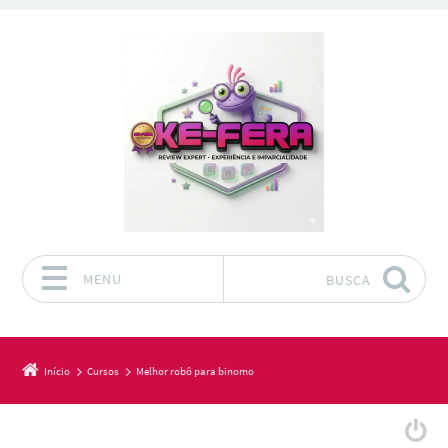
MENU
BUSCA
Pular para o conteúdo
Início
Cursos
Melhor robô para binomo