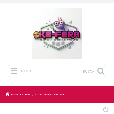
MENU
BUSCA
Pular para o conteúdo
Início
Cursos
Melhor robô para betano