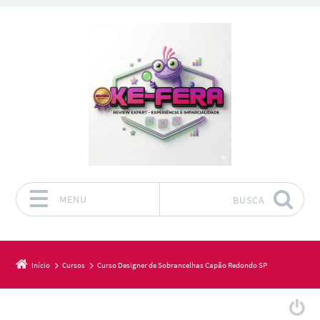
MENU
BUSCA
Pular para o conteúdo
Início
Cursos
Curso Designer de Sobrancelhas Capão Redondo SP