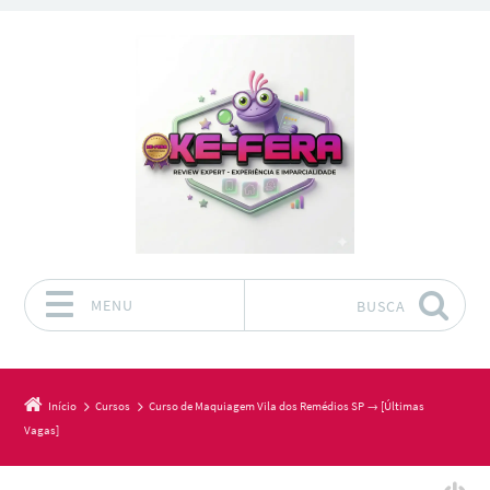
MENU
BUSCA
Pular para o conteúdo
Início
Cursos
Curso de Maquiagem Vila dos Remédios SP → [Últimas
Vagas]