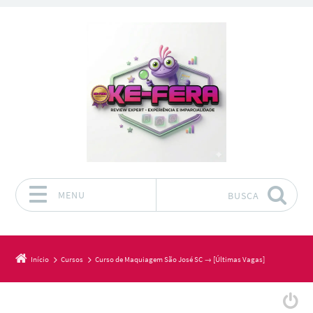
MENU
BUSCA
Pular para o conteúdo
Início
Cursos
Curso de Maquiagem São José SC → [Últimas Vagas]