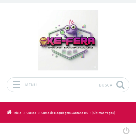
MENU
BUSCA
Pular para o conteúdo
Início
Cursos
Curso de Maquiagem Santana BA → [Últimas Vagas]