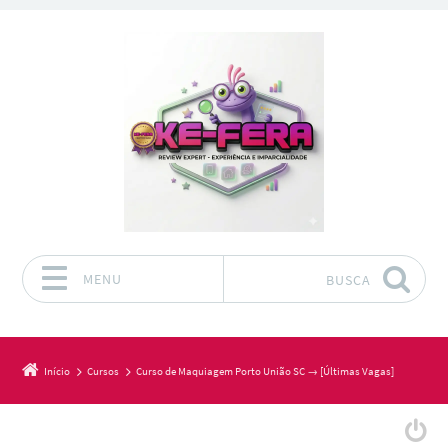
MENU
BUSCA
Pular para o conteúdo
Início
Cursos
Curso de Maquiagem Porto União SC → [Últimas Vagas]