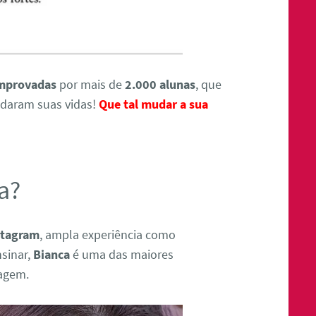
omprovadas
por mais de
2.000 alunas
, que
udaram suas vidas!
Que tal mudar a sua
a?
stagram
, ampla experiência como
nsinar,
Bianca
é uma das maiores
iagem.