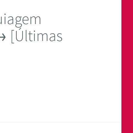
uiagem
→ [Últimas