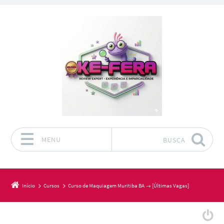
MENU
BUSCA
Pular para o conteúdo
Início
Cursos
Curso de Maquiagem Muritiba BA → [Últimas Vagas]