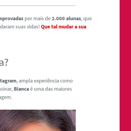
omprovadas
por mais de
2.000 alunas
, que
udaram suas vidas!
Que tal mudar a sua
a?
stagram
, ampla experiência como
nsinar,
Bianca
é uma das maiores
iagem.