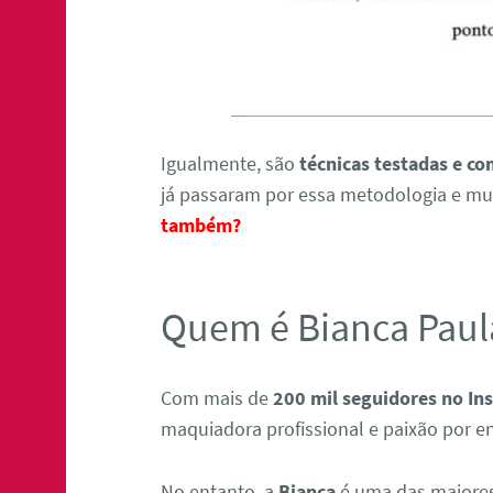
Igualmente, são
técnicas testadas e c
já passaram por essa metodologia e m
também?
Quem é Bianca Paul
Com mais de
200 mil seguidores no In
maquiadora profissional e paixão por en
No entanto, a
Bianca
é uma das maiores 