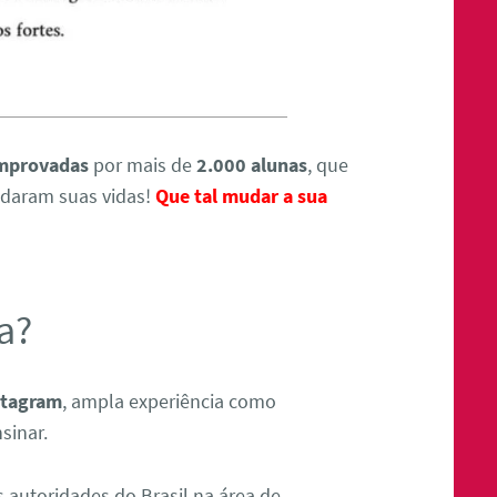
omprovadas
por mais de
2.000 alunas
, que
udaram suas vidas!
Que tal mudar a sua
a?
stagram
, ampla experiência como
sinar.
autoridades do Brasil na área de