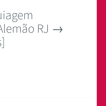
uiagem
Alemão RJ →
s]