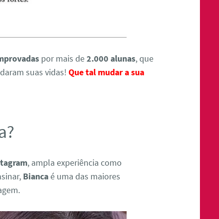
omprovadas
por mais de
2.000 alunas
, que
udaram suas vidas!
Que tal mudar a sua
a?
stagram
, ampla experiência como
nsinar,
Bianca
é uma das maiores
iagem.