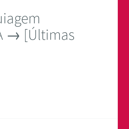
uiagem
A → [Últimas