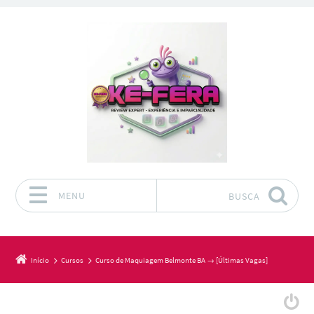
MENU
BUSCA
Pular para o conteúdo
Início
Cursos
Curso de Maquiagem Belmonte BA → [Últimas Vagas]