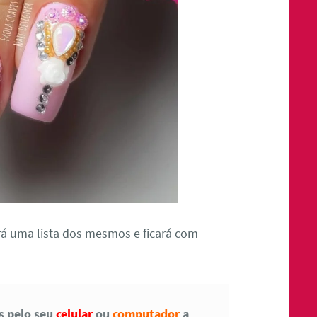
á uma lista dos mesmos e ficará com
as pelo seu
celular
ou
computador
a