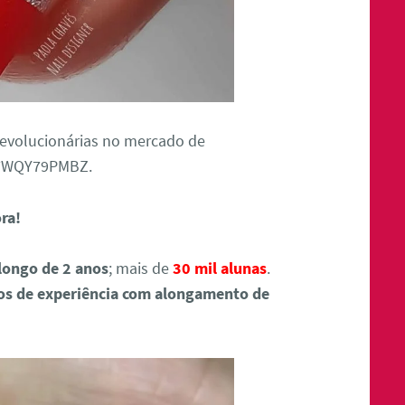
revolucionárias no mercado de
57WQY79PMBZ.
ora!
longo de 2 anos
; mais de
30 mil alunas
.
os de experiência com alongamento de