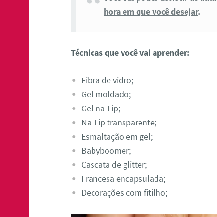
hora em que você desejar
.
Técnicas que você vai aprender:
Fibra de vidro;
Gel moldado;
Gel na Tip;
Na Tip transparente;
Esmaltação em gel;
Babyboomer;
Cascata de glitter;
Francesa encapsulada;
Decorações com fitilho;