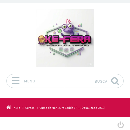
MENU
BUSCA
Pular para o conteúdo
Início
Cursos
Curso de Manicure Saúde SP → [Atualizado 2021]