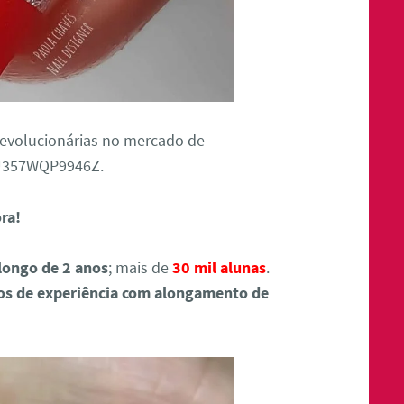
revolucionárias no mercado de
9U357WQP9946Z.
ora!
longo de 2 anos
; mais de
30 mil alunas
.
os de experiência com alongamento de