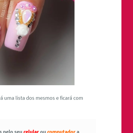
á uma lista dos mesmos e ficará com
as pelo seu
celular
ou
computador
a