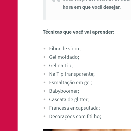
hora em que você desejar
.
Técnicas que você vai aprender:
Fibra de vidro;
Gel moldado;
Gel na Tip;
Na Tip transparente;
Esmaltação em gel;
Babyboomer;
Cascata de glitter;
Francesa encapsulada;
Decorações com fitilho;