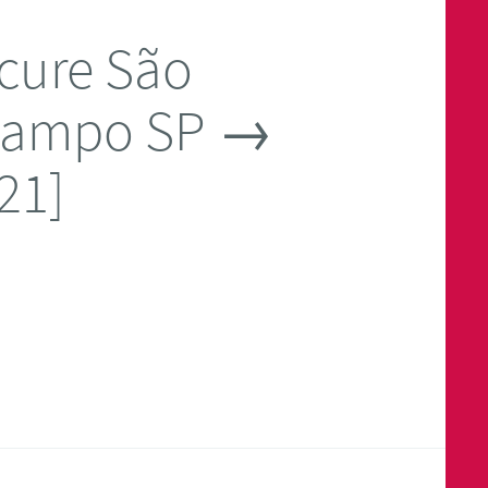
cure São
 Campo SP →
21]