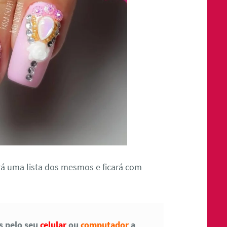
á uma lista dos mesmos e ficará com
as pelo seu
celular
ou
computador
a