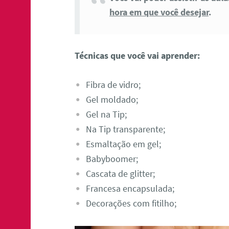
hora em que você desejar
.
Técnicas que você vai aprender:
Fibra de vidro;
Gel moldado;
Gel na Tip;
Na Tip transparente;
Esmaltação em gel;
Babyboomer;
Cascata de glitter;
Francesa encapsulada;
Decorações com fitilho;