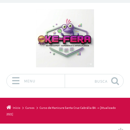
MENU
BUSCA
Pular para o conteúdo
Início
Cursos
Curso de Manicure Santa Cruz Cabrália BA → [Atualizado
2021]