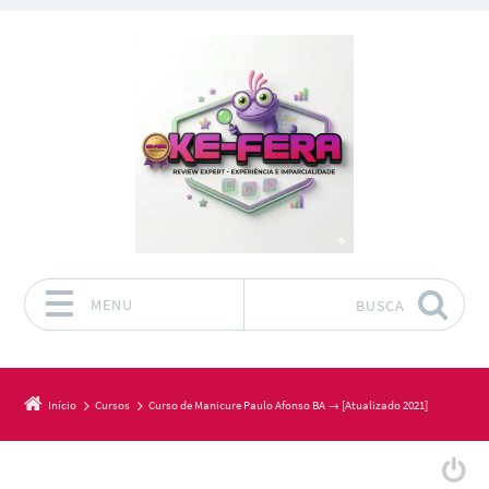
MENU
BUSCA
Pular para o conteúdo
Início
Cursos
Curso de Manicure Paulo Afonso BA → [Atualizado 2021]