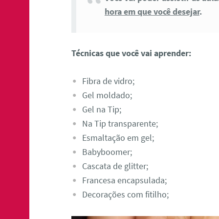
hora em que você desejar
.
Técnicas que você vai aprender:
Fibra de vidro;
Gel moldado;
Gel na Tip;
Na Tip transparente;
Esmaltação em gel;
Babyboomer;
Cascata de glitter;
Francesa encapsulada;
Decorações com fitilho;