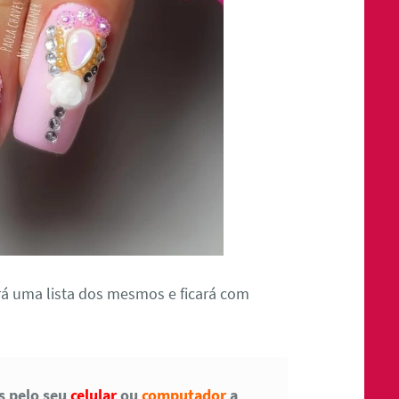
á uma lista dos mesmos e ficará com
as pelo seu
celular
ou
computador
a