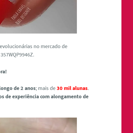
revolucionárias no mercado de
9U357WQP9946Z.
ora!
longo de 2 anos
; mais de
30 mil alunas
.
os de experiência com alongamento de