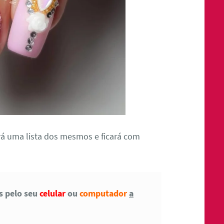
á uma lista dos mesmos e ficará com
as pelo seu
celular
ou
computador
a