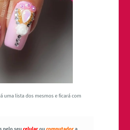
á uma lista dos mesmos e ficará com
as pelo seu
celular
ou
computador
a