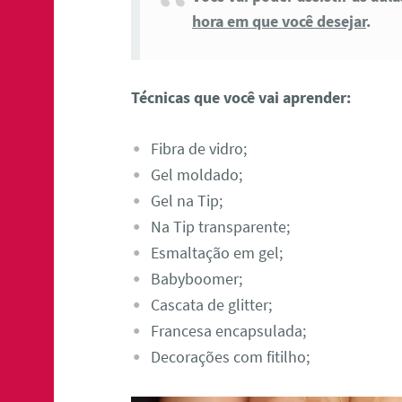
hora em que você desejar
.
Técnicas que você vai aprender:
Fibra de vidro;
Gel moldado;
Gel na Tip;
Na Tip transparente;
Esmaltação em gel;
Babyboomer;
Cascata de glitter;
Francesa encapsulada;
Decorações com fitilho;