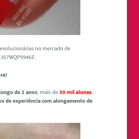
revolucionárias no mercado de
9U357WQP9946Z.
ora!
longo de 2 anos
; mais de
30 mil alunas
.
os de experiência com alongamento de