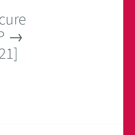
cure
SP →
21]