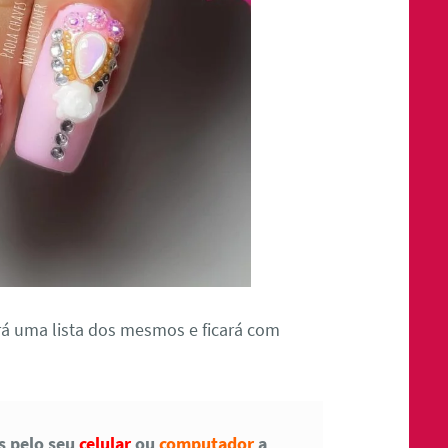
á uma lista dos mesmos e ficará com
as pelo seu
celular
ou
computador
a