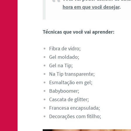
hora em que você desejar
.
Técnicas que você vai aprender:
Fibra de vidro;
Gel moldado;
Gel na Tip;
Na Tip transparente;
Esmaltação em gel;
Babyboomer;
Cascata de glitter;
Francesa encapsulada;
Decorações com fitilho;