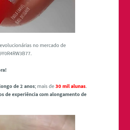
revolucionárias no mercado de
U9Y0R4RW3B77.
ora!
longo de 2 anos
; mais de
30 mil alunas
.
os de experiência com alongamento de