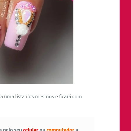
á uma lista dos mesmos e ficará com
as pelo seu
celular
ou
computador
a