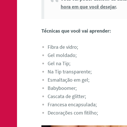
hora em que você desejar
.
Técnicas que você vai aprender:
Fibra de vidro;
Gel moldado;
Gel na Tip;
Na Tip transparente;
Esmaltação em gel;
Babyboomer;
Cascata de glitter;
Francesa encapsulada;
Decorações com fitilho;