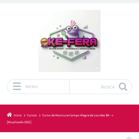
MENU
BUSCA
Pular para o conteúdo
Início
Cursos
Curso de Manicure Campo Alegre de Lourdes BA →
[Atualizado 2021]