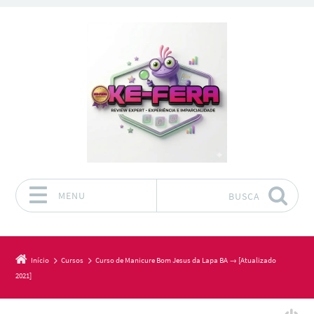
MENU
BUSCA
Pular para o conteúdo
Início
Cursos
Curso de Manicure Bom Jesus da Lapa BA → [Atualizado
2021]