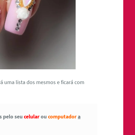
á uma lista dos mesmos e ficará com
as pelo seu
celular
ou
computador
a