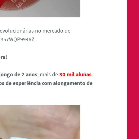
revolucionárias no mercado de
9U357WQP9946Z.
ora!
longo de 2 anos
; mais de
30 mil alunas
.
os de experiência com alongamento de