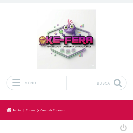
MENU
BUSCA
Pular para o conteúdo
Início
Cursos
Curso de Coreano