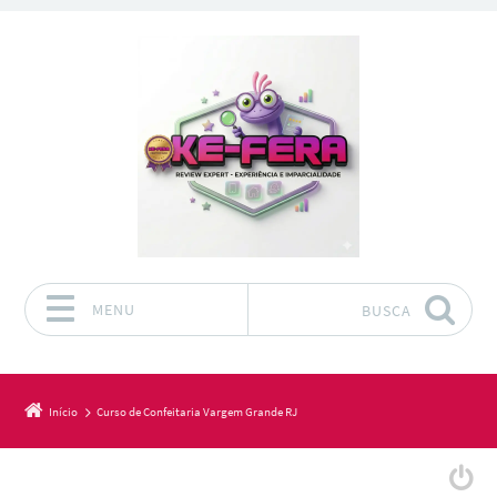
MENU
BUSCA
Pular para o conteúdo
Início
Curso de Confeitaria Vargem Grande RJ