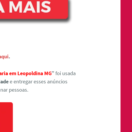
aqui
.
taria em Leopoldina MG
”
foi usada
dade
e entregar esses anúncios
nar pessoas.