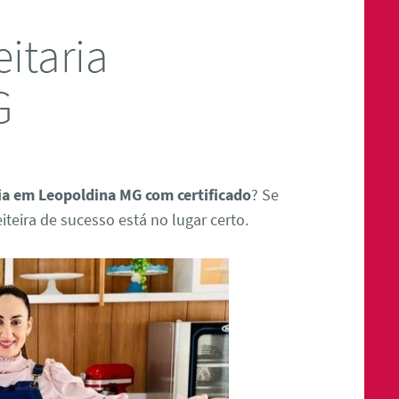
itaria
G
ria em Leopoldina MG com certificado
? Se
teira de sucesso está no lugar certo.