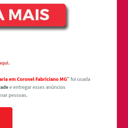
aqui
.
aria em Coronel Fabriciano MG
”
foi usada
dade
e entregar esses anúncios
nar pessoas.