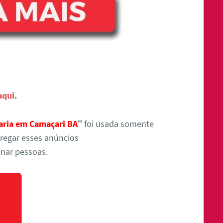
aqui
.
taria em Camaçari BA
”
foi usada somente
regar esses anúncios
nar pessoas.